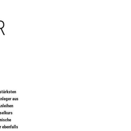
D
R
 stärksten
Anleger aus
Anleihen
selkurs
anische
r ebenfalls