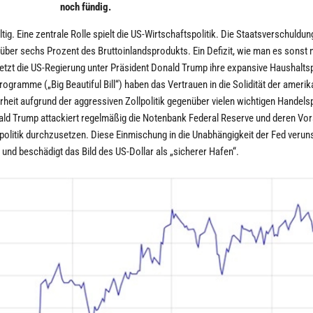
noch fündig.
ig. Eine zentrale Rolle spielt die US-Wirtschaftspolitik. Die Staatsverschuldung
 über sechs Prozent des Bruttoinlandsprodukts. Ein Defizit, wie man es sonst 
setzt die US-Regierung unter Präsident Donald Trump ihre expansive Haushaltspo
gramme („Big Beautiful Bill“) haben das Vertrauen in die Solidität der ameri
heit aufgrund der aggressiven Zollpolitik gegenüber vielen wichtigen Handels
ald Trump attackiert regelmäßig die Notenbank Federal Reserve und deren Vo
olitik durchzusetzen. Diese Einmischung in die Unabhängigkeit der Fed veruns
 und beschädigt das Bild des US-Dollar als „sicherer Hafen“.