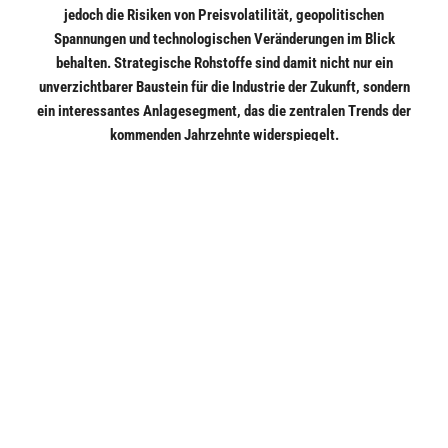
jedoch die Risiken von Preisvolatilität, geopolitischen
Spannungen und technologischen Veränderungen im Blick
behalten. Strategische Rohstoffe sind damit nicht nur ein
unverzichtbarer Baustein für die Industrie der Zukunft, sondern
ein interessantes Anlagesegment, das die zentralen Trends der
kommenden Jahrzehnte widerspiegelt.
Wichtiger rechtlicher Hinweis
Bildquellen / Copyright: KI-generiert mit ChatGPT
Copyright / Quelle / Zuerst erschienen bei:
netfonds.de