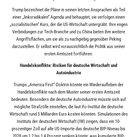
Trump bezeichnet die Pläne in seinen letzten Ansprachen als Teil
einer „linksradikalen“ Agenda und behauptet, sie verfolgen einen
„sozialistischen“ Kurs, der die US-Wirtschaft untergräbt. Ihre engen
Verbindungen zur Tech-Branche und zu China bieten ihm weitere
Angriffsflächen, um sie als zu nachgiebig gegenüber Peking
darzustellen. Er selbst wird voraussichtlich die Politik aus seiner
ersten Amtszeit fortführen:
Handelskonflikte: Risiken für deutsche Wirtschaft und
Autoindustrie
Trumps „America First“-Doktrin könnte ein Wiederaufleben der
Handelskonflikte nach dem Muster seiner ersten Amtszeit
bedeuten. Besonders die deutsche Autoindustrie müsste sich auf
mögliche Strafzölle einstellen, die laut ifo-Institut die deutsche
Wirtschaft rund 5 Milliarden Euro kosten könnten. Simulationen des
Instituts der deutschen Wirtschaft (IW) zeigen, dass ein 10-
prozentiger Zoll auf alle US-Importe das deutsche BIP-Niveau bis
2028 um 1,2 bis 1,4 Prozent senken könnte, was kumulierte BIP-