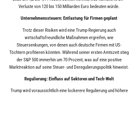
Verluste von 120 bis 150 Milliarden Euro bedeuten würde.
Unternehmenssteuern: Entlastung für Firmen geplant
Trotz dieser Risiken wird eine Trump-Regierung auch
wirtschaftsfreundliche Maßnahmen ergreifen, wie
Steuersenkungen, von denen auch deutsche Firmen mit US-
Töchtern profitieren könnten. Während seiner ersten Amtszeit stieg
der S&P 500 immerhin um 70 Prozent, was auf eine positive
Marktreaktion auf seine Steuer- und Deregulierungspolitik hinweist.
Regulierung: Einfluss auf Sektoren und Tech-Welt
Trump wird voraussichtlich eine lockerere Regulierung und höhere
Handelszölle anstreben. Der Energie- und Finanzsektor könnte von
weniger Regulierung profitieren, während europäische Banken
Wettbewerbsnachteile befürchten müssen. Gleichzeitig könnten
höhere Militärausgaben in Europa Unternehmen in dieser Branche
zugutekommen.